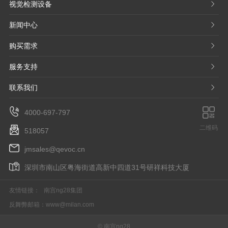
视觉检测设备
𐃮
新闻中心
𐃮
购买需求
𐃮
服务支持
𐃮
联系我们
𐃮
4000-697-797
二维码
518057
jmsales@qevoc.cn
深圳市南山区粤海街道高新中四道31号研祥科技大厦
友情链接：
南宫ng28集团
反舞弊邮箱：
www@milan.com
© 南宫ng28