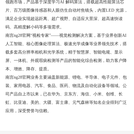
领跑市场，产品基于深度学习AI 解码算法，搭载超高性能算法芯
片、百万级图像传感器和人眼仿生自动对焦镜头，内置LED 光源，
满足企业实现超远距离、超广视野、自适应大景深、超高速快读
码、高精度解小码等多项需求。
南宫ng28官网“视检专家”——视觉检测解决方案，基于业界创新AI
人工智能、核心图像处理算法、极速光学成像等业界领先技术，搭
载多套高分辨率相机和光学系统，精于智慧屏、智能电规、显示
屏、一体机、外观瑕疵检测等产品的智能化综合检测，助力客户降
本、增效、降存、提质。
南宫ng28官网业务主要涵盖新能源、锂电、半导体、电子元件、包
装、家用电器、汽车、食品、医药、物流及自动化设备等领域。公
司产品自上市以来，已在华为、京东方、海信、小米、创维、长
虹、比亚迪、美的、大疆、富士康、元气森林等知名企业得到广泛
应用，深受赞誉与信赖。