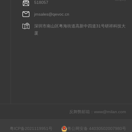
518057
jmsales@qevoc.cn
深圳市南山区粤海街道高新中四道31号研祥科技大
厦
反舞弊邮箱：
www@milan.com
粤ICP备2021119951号
粤公网安备 44030502007980号