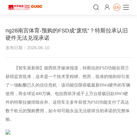


EN

ng28南宫体育-预购的FSD成“废纸”？特斯拉承认旧
硬件无法兑现承诺
发布日期：2026-06-10
【智车派新闻】据西班牙媒体报道，特斯拉的FSD功能在荷兰
获得监管批准，这本是一个技术里程碑。然而，批准的细则却引发
了一场酝酿已久的信任危机：该功能仅限搭载最新HW4硬件的车辆
使用，而全球近400万辆、包括西班牙成千上万台搭载旧款HW3硬
件的特斯拉被排除在外。这些车主多年前曾为FSD功能支付了高达
数千欧元的预购费用，如今却可能永远无法获得当初承诺的完整体
验。