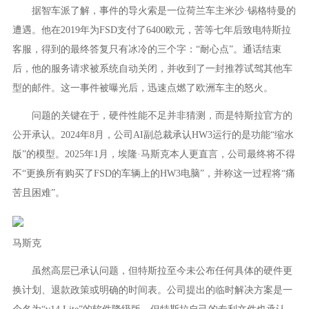
据智车派了解，事件的导火索是一位荷兰车主米沙·锡格特曼的
遭遇。他在2019年为FSD支付了6400欧元，苦等七年后致电特斯拉
客服，得到的最终答复只有冰冷的三个字：“耐心点”。通话结束
后，他的服务请求被系统自动关闭，并收到了一封推荐试驾其他车
型的邮件。这一事件被曝光后，迅速点燃了欧洲车主的怒火。
问题的关键在于，硬件性能不足并非猜测，而是特斯拉官方的
公开承认。2024年8月，公司AI副总裁承认HW3运行的是功能“缩水
版”的模型。2025年1月，埃隆·马斯克本人更直言，公司最终将不得
不“更换所有购买了FSD的车辆上的HW3电脑”，并称这一过程将“痛
苦且困难”。
马斯克
虽然高层已承认问题，但特斯拉至今未公布任何具体的硬件更
换计划、退款政策或明确的时间表。公司提出的临时解决方案是一