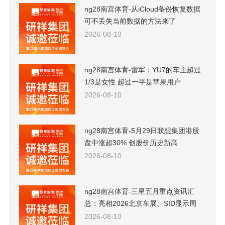
ng28南宫体育-从iCloud备份恢复数据
可不丢失当前数据的方法来了
2026-08-10
ng28南宫体育-雷军：YU7的车主超过
1/3是女性 超过一半是苹果用户
2026-08-10
ng28南宫体育-5月29日联想集团港股
盘中涨超30% 创股价历史新高
2026-08-10
ng28南宫体育-三星五月重点资讯汇
总：亮相2026北京车展、SID显示周
2026-08-10