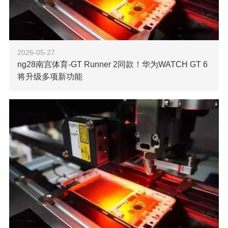
2026-05-27
ng28南宫体育-GT Runner 2同款！华为WATCH GT 6
将升级多项新功能
【ng28南宫科技消息】近日，数码博主@看山叔 爆料
称，华为WATCH GT 6与GT 6 Pro将通过升级支持多项此前
由WATCH GT Runner 2首批搭载的功能，涉及交互、表盘与
健康研究
了解更多
