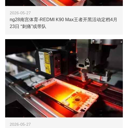
2026-05-27
ng28南宫体育-REDMI K90 Max王者开黑活动定档4月
23日 “刺痛”或带队
【ng28南宫科技消息】4月20日，小米中国区市场部总经
理魏思琪宣布：4月23日晚6点，奥运冠军×KPL四冠射手，将
会领衔带队，一起用K90Max峡谷开黑！REDMI K90
Max 据ng28
了解更多

2026-05-27