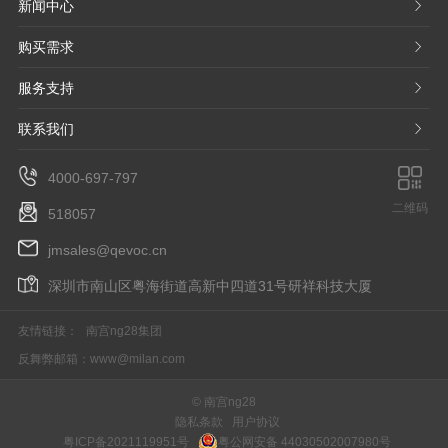
新闻中心
𐃮
购买需求
𐃮
服务支持
𐃮
联系我们
𐃮
4000-697-797
二维码
518057
jmsales@qevoc.cn
深圳市南山区粤海街道高新中四道31号研祥科技大厦
友情链接：
南宫ng28集团
反舞弊邮箱：
www@milan.com
© 南宫ng28
隐私条款
用户协议
粤ICP备2021119951号
粤公网安备 44030502007980号