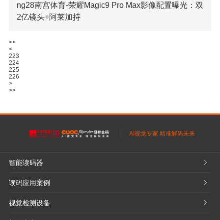
ng28南宫体育-荣耀Magic9 Pro Max影像配置曝光：双
2亿镜头+阿莱加持
【ng28南宫科技消息】近日，博主“智慧皮卡丘”在社交媒
<<
<
体上披露了荣耀下一代旗舰荣耀Magic9 Pro Max的核心影像
223
配置方向。据透露，该机或将采用“双2亿像素”影像方案，新
224
225
增距镜配件，并引入
226
>
>>
了解更多

AI视觉专家 精准解码未来
智能读码器
𐃮
读码应用案例
𐃮
视觉检测设备
𐃮