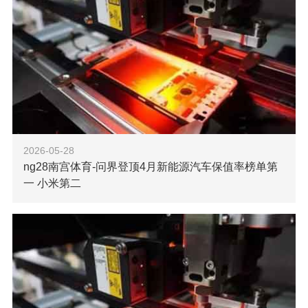
2026-05-28
ng28南宫体育-问界登顶4月新能源汽车保值率榜单第
一 小米第二
【ng28南宫科技消息】5月21日，杰兰路发布《2026年4
月新能源二手车价格与保值率观察》。杰兰路表示，本文所指
保值率，是指二手车交易价格与车辆购买新车时成交价格的比
值。数值越高，代表车辆在使用
了解更多
