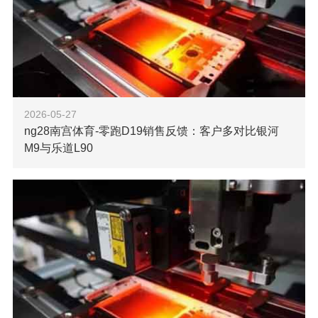
2026-05-27
ng28南宫体育-零跑D19销售反馈：客户多对比银河
M9与乐道L90
【ng28南宫科技消息】4月20日，博主“张钇平”发布零跑
D19销售反馈。ng28南宫注意到，增程400尊享版预计8月中
旬交付，纯电680三电机性能版预计7月中旬交付。零跑
D19 据悉，零跑D1
了解更多
